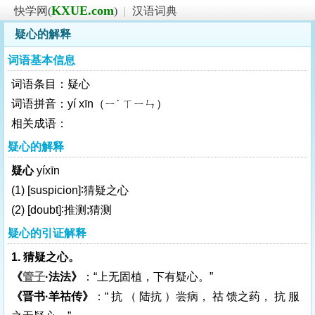
KXUE.com
快学网(
)
|
汉语词典
疑心的解释
词语基本信息
词语条目：疑心
词语拼音：yí xīn（ㄧˊ ㄒㄧㄣ）
相关成语：
疑心的解释
疑心
yíxīn
(1)
[suspicion]
∶猜疑之心
(2)
[doubt]
∶推测;猜测
疑心的引证解释
1. 猜疑之心。
《
管子
·法法》
：“上无固植，下有疑心。”
《晋书·羊祜传》
：“ 抗 （ 陆抗 ）尝病， 祜 馈之药， 抗 服