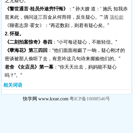
之无疑心。”
《警世通言·桂员外途穷忏悔》
：“ 孙大嫂 道：‘ 施氏 知我赤
贫来此，倘问这三百金从何而得，反生疑心。’” 清
蒲松龄
《聊斋志异·霍女》：“再迟数刻，则君有疑心矣。”
2. 怀疑。
《二刻拍案惊奇》卷四
：“小可每还疑心，不敢轻信。”
《孽海花》第三四回
：“他们面面相覷了一晌，疑心刚才的
密谈被那人偷听了去，有意吟这几句诗来揶揄他们的。”
老舍 《女店员》第一幕
：“你天天出去，妈妈能不疑心
吗？”。”
相关词语
快学网 www.kxue.com
粤ICP备10088546号