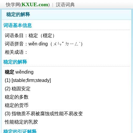
KXUE.com
快学网(
)
|
汉语词典
稳定的解释
词语基本信息
词语条目：稳定（穩定）
词语拼音：wěn dìng（ㄨㄣˇ ㄉㄧㄥˋ）
相关成语：
稳定的解释
稳定
wěndìng
(1)
[stable;firm;steady]
(2) 稳固安定
稳定的多数
稳定的货币
(3) 指物质不易被腐蚀或性能不易改变
性能稳定的乳胶
稳定的引证解释