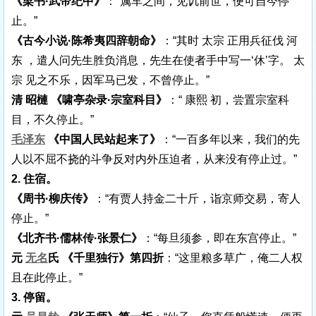
《梁书·武帝纪中》
：“属车之间，见讥前世，便可自今停
止。”
《古今小说·陈希夷四辞朝命》
：“其时 太宗 正用兵征伐 河
东 ，遣人问先生胜负消息，先生在使者手中写一‘休’字。 太
宗 见之不乐，因军马已发，不曾停止。”
清 昭槤 《啸亭杂录·宗室科目》
：“ 康熙 初，尝置宗室科
目，不久停止。”
毛泽东
《中国人民站起来了》
：“一百多年以来，我们的先
人以不屈不挠的斗争反对内外压迫者，从来没有停止过。”
2. 住宿。
《周书·柳庆传》
：“有贾人持金二十斤，诣京师交易，寄人
停止。”
《北齐书·儒林传·张景仁》
：“每旦须参，即在东宫停止。”
元
无名
氏 《千里独行》第四折
：“这里粮多草广，俺二人权
且在此停止。”
3. 停留。