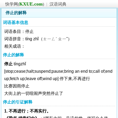
KXUE.com
快学网(
)
|
汉语词典
停止的解释
词语基本信息
词语条目：停止
词语拼音：tíng zhǐ（ㄊㄧㄥˊ ㄓㄧˇ）
相关成语：
停止的解释
停止
tíngzhǐ
[stop;cease;halt;suspend;pause;bring an end to;call of;end
up;fetch up;leave off;wind up]
停下来,不再进行
比赛因雨停止
大街上的一切喧闹声突然停止了
停止的引证解释
1. 不再进行；不再实行。