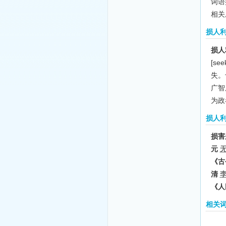
词语拼
相关
损人
损人
[seek
失。
广智
为政
损人
损害
元
《古
清
《人
相关