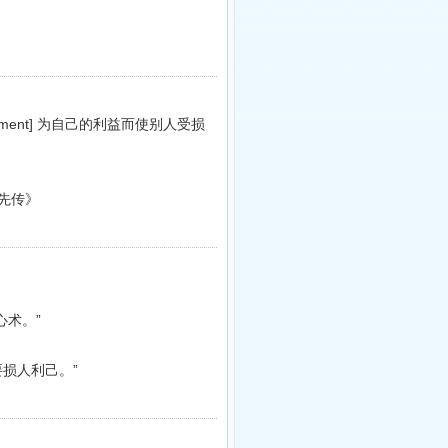
iment]
为自己的利益而使别人受损
先传》
心术。”
要损人利己。”