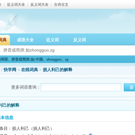
全
|
近义词大全
|
反义词大全
|
古诗古文
词典
成语大全
近义词
反义词
语、拼音或简拼;如:中国、zhongguo、zg
：
快学网
>
在线词典
>
损人利己的解释
更多词语查询：
利己的解释
基本信息
条目：损人利己（損人利己）