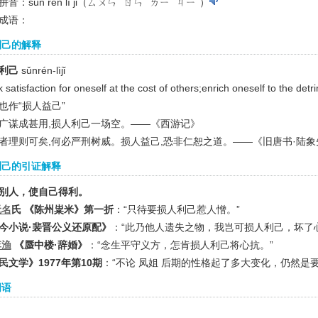
音：sǔn rén lì jǐ（ㄙㄨㄣˇ ㄖㄣˊ ㄌㄧˋ ㄐㄧˇ）
成语：
利己的解释
利己
sǔnrén-lìjǐ
 satisfaction for oneself at the cost of others;enrich oneself to the detr
也作“损人益己”
广谋成甚用,损人利己一场空。——《西游记》
者理则可矣,何必严刑树威。损人益己,恐非仁恕之道。——《旧唐书·陆象
利己的引证解释
别人，使自己得利。
无名
氏 《陈州粜米》第一折
：“只待要损人利己惹人憎。”
今小说·裴晋公义还原配》
：“此乃他人遗失之物，我岂可损人利己，坏了
李渔
《蜃中楼·辞婚》
：“念生平守义方，怎肯损人利己将心抗。”
民文学》1977年第10期
：“不论 凤姐 后期的性格起了多大变化，仍然是
词语