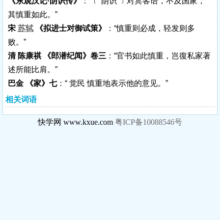
《东观汉记·阴识传》
：“﹝ 阴识 ﹞对宾客语，不及国家，
其慎重如此。”
宋
苏轼
《拟进士对御试策》
：“慎重则必成，轻发则多
败。”
清 陈康祺 《郎潜纪闻》卷三
：“官书如此慎重，岂復私家著
述所能比肩。”
巴金 《家》七
：“ 觉民 慎重地表示他的意见。”
相关词语
快学网 www.kxue.com
粤ICP备10088546号