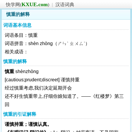
KXUE.com
快学网(
)
|
汉语词典
慎重的解释
词语基本信息
词语条目：慎重
词语拼音：shèn zhòng（ㄕㄣˋ ㄓㄨㄙˋ）
相关成语：
慎重的解释
慎重
shènzhòng
[cautious;prudent;discreet]
谨慎持重
经过慎重考虑,我们决定延期开会
还不好生慎重带上,仔细你娘知道了。——《红楼梦》第三
回
慎重的引证解释
谨慎持重；谨慎认真。