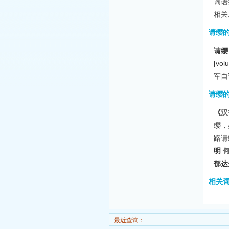
词语
相关
请缨
请缨
[vol
军自
请缨
《
汉
缨，
路请
明
郁达
相关
最近查询：