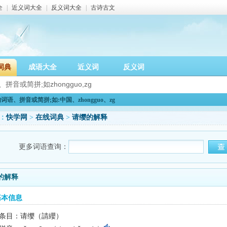
全
|
近义词大全
|
反义词大全
|
古诗古文
词典
成语大全
近义词
反义词
语、拼音或简拼;如:中国、zhongguo、zg
：
快学网
>
在线词典
>
请缨的解释
更多词语查询：
的解释
基本信息
条目：请缨（請纓）