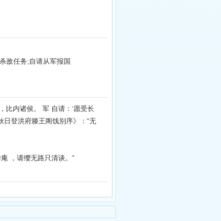
杀敌任务;自请从军报国
朝，比内诸侯。 军 自请：‘愿受长
秋日登洪府滕王阁饯别序》：“无
学庵 ，请缨无路只清谈。”