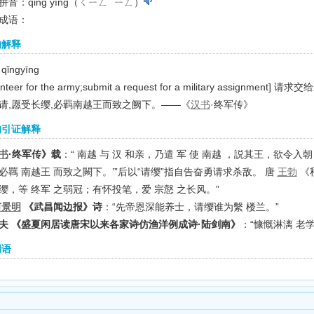
拼音：qǐng yīng（ㄑㄧㄥˇ ㄧㄥ）
成语：
的解释
qǐngyīng
unteer for the army;submit a request for a military assignment]
请求交给
请,愿受长缨,必羁南越王而致之阙下。——《
汉书
·终军传》
的引证解释
书
·终军传》载
：“ 南越 与 汉 和亲，乃遣 军 使 南越 ，説其王，欲令入
必羈 南越王 而致之闕下。’”后以“请缨”指自告奋勇请求杀敌。 唐
王勃
《
缨，等 终军 之弱冠；有怀投笔，爱 宗慤 之长风。”
何景明
《武昌闻边报》诗
：“先帝恩深能养士，请缨谁为繫 楼兰。”
夫 《盛夏闲居读唐宋以来各家诗仿渔洋例成诗·陆剑南》
：“慷慨淋漓 老
词语