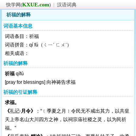
KXUE.com
快学网(
)
|
汉语词典
祈福的解释
词语基本信息
词语条目：祈福
词语拼音：qí fú（ㄑㄧˊ ㄈㄨˊ）
相关成语：
祈福的解释
祈福
qífú
[pray for blessings]
向神祷告求福
祈福的引证解释
求福。
《
礼记
·月令》
：“﹝季夏之月﹞令民无不咸出其力，以共皇
天上帝名山大川四方之神，以祠宗庙社稷之灵，以为民祈
福。”