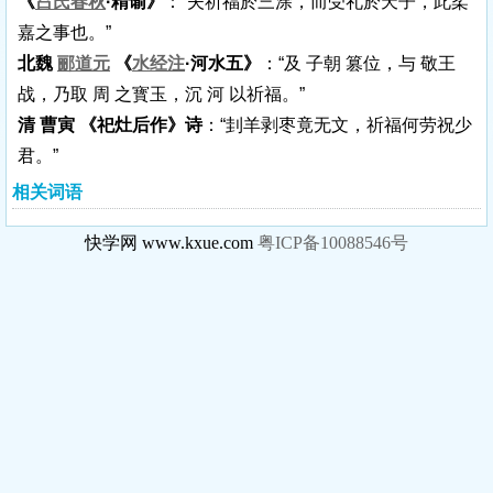
《
吕氏春秋
·精谕》
：“夫祈福於三涂，而受礼於天子，此柔
嘉之事也。”
北魏
郦道元
《
水经注
·河水五》
：“及 子朝 篡位，与 敬王
战，乃取 周 之寳玉，沉 河 以祈福。”
清 曹寅 《祀灶后作》诗
：“刲羊剥枣竟无文，祈福何劳祝少
君。”
相关词语
快学网 www.kxue.com
粤ICP备10088546号