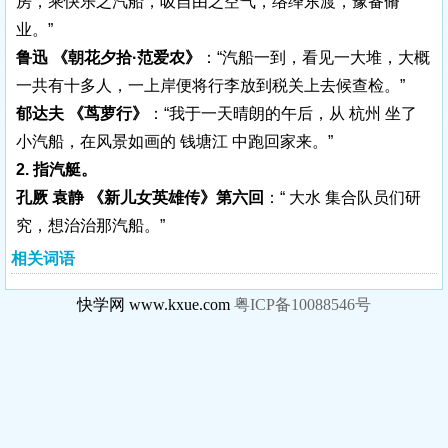
房，乘快乐之汽船，吸自由之空气，络绎东渡，豫备脩
业。”
鲁迅 《朝花夕拾·范爱农》
：“汽船一到，看见一大堆，大概
一共有十多人，一上岸便将行李放到税关上去候查检。”
郁达夫 《茑萝行》
：“我于一天晴朗的午后，从 杭州 坐了
小汽船，在风景如画的 钱塘江 中跑回家来。”
2. 指汽艇。
孔厥 袁静 《新儿女英雄传》第六回
：“ 大水 集合队员们研
究，想治治那汽船。”
相关词语
快学网 www.kxue.com
粤ICP备10088546号