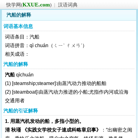
KXUE.com
快学网(
)
|
汉语词典
汽船的解释
词语基本信息
词语条目：汽船
词语拼音：qì chuán（ㄑㄧˋ ㄔㄨㄢˊ）
相关成语：
汽船的解释
汽船
qìchuán
(1)
[steamship;steamer]
∶由蒸汽动力推动的船舶
(2)
[steamboat]
∶由蒸汽动力推进的小船;尤指作内河或沿海
交通用者
汽船的引证解释
1. 用蒸汽机发动的船，多指小型的。
清 秋瑾 《实践女学校女子速成科略章启事》
：“出幽密之闺