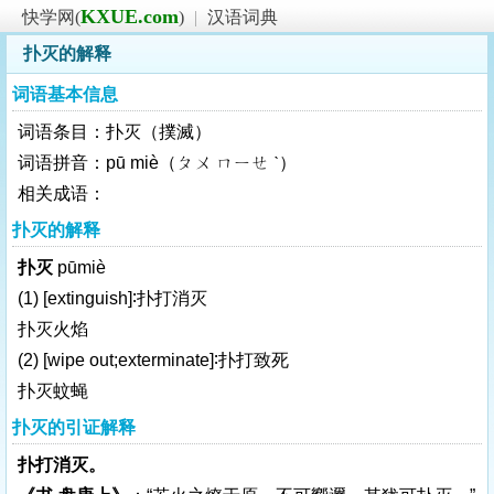
KXUE.com
快学网(
)
|
汉语词典
扑灭的解释
词语基本信息
词语条目：扑灭（撲滅）
词语拼音：pū miè（ㄆㄨ ㄇㄧㄝ ˋ）
相关成语：
扑灭的解释
扑灭
pūmiè
(1)
[extinguish]
∶扑打消灭
扑灭火焰
(2)
[wipe out;exterminate]
∶扑打致死
扑灭蚊蝇
扑灭的引证解释
扑打消灭。