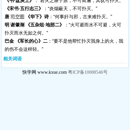
《书·盘庚上》
：“若火之燎于原，不可嚮邇，其犹可扑灭。”
《宋书·五行志三》
：“炎烟蔽天，不可扑灭。”
唐
司空图
《华下》诗
：“何事奸与邪，古来难扑灭。”
明 谢肇淛 《五杂俎·地部二》
：“火可避而水不可避，火可
扑灭而水无如之何。”
巴金 《军长的心》二
：“要不是他帮忙扑灭我身上的火，我
的伤不会这样轻。”
相关词语
快学网 www.kxue.com
粤ICP备10088546号