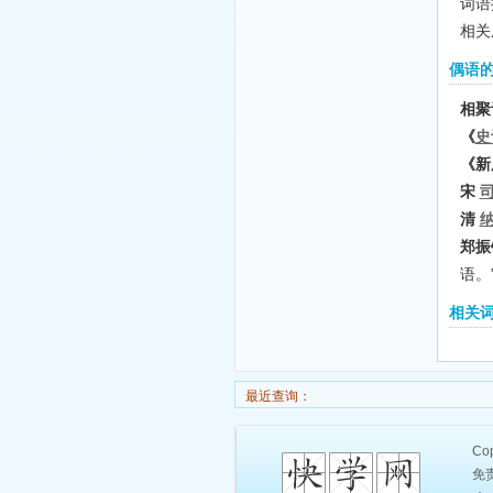
词语
相关
偶语
相聚
《
史
《新
宋
清
郑振
语。
相关
最近查询：
Cop
免