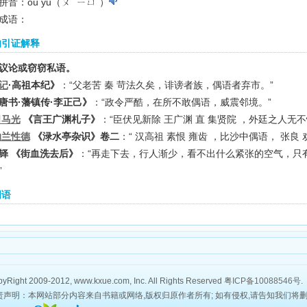
拼音：ǒu yǔ（ㄡˇ ㄧㄩˇ）
成语：
的引证解释
议论或窃窃私语。
记
·高祖本纪》
：“父老苦 秦 苛法久矣，诽谤者族，偶语者弃市。”
唐书·藩镇传·李正己》
：“政令严酷，在所不敢偶语，威震邻境。”
司马光
《言王广渊札子》
：“臣伏见新除 王广渊 直 集贤院 ，外廷之人无
纳兰性德
《渌水亭杂识》卷二
：“ 汉高祖 素恨 雍齿 ，比沙中偶语， 张
铎 《街血洗去后》
：“再走下去，行人渐少，看不出什么紧张的空气，只
”
词语
yRight 2009-2012, www.kxue.com, Inc. All Rights Reserved
粤ICP备10088546号
.
责声明：本网站部分内容来自书籍或网络,版权归原作者所有; 如有侵权,请告知我们将