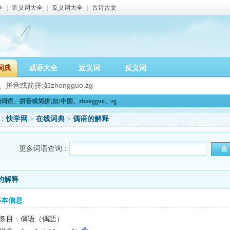
全
|
近义词大全
|
反义词大全
|
古诗古文
词典
成语大全
近义词
反义词
语、拼音或简拼;如:中国、zhongguo、zg
：
快学网
>
在线词典
>
偶语的解释
更多词语查询：
的解释
基本信息
条目：偶语（偶語）