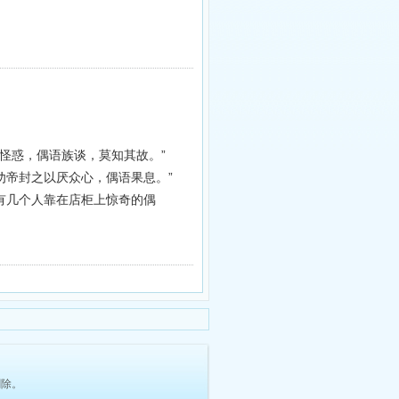
不怪惑，偶语族谈，莫知其故。”
良 劝帝封之以厌众心，偶语果息。”
有几个人靠在店柜上惊奇的偶
删除。