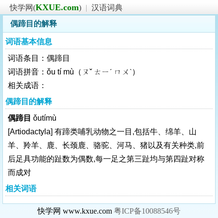
KXUE.com
快学网(
)
|
汉语词典
偶蹄目的解释
词语基本信息
词语条目：偶蹄目
词语拼音：ǒu tí mù（ㄡˇ ㄊㄧˊ ㄇㄨˋ）
相关成语：
偶蹄目的解释
偶蹄目
ǒutímù
[Artiodactyla]
有蹄类哺乳动物之一目,包括牛、绵羊、山
羊、羚羊、鹿、长颈鹿、骆驼、河马、猪以及有关种类,前
后足具功能的趾数为偶数,每一足之第三趾均与第四趾对称
而成对
相关词语
快学网 www.kxue.com
粤ICP备10088546号