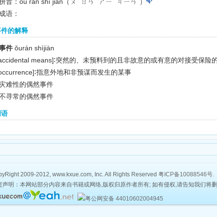
音：ǒu rán shì jiàn（ㄡˇ ㄖㄢˊ ㄕㄧˋ ㄐㄧㄢˋ）
成语：
事件的解释
事件
ǒurán shìjiàn
accidental means]
∶突然的、未预料到的且非故意的或有意的对接受保险
occurrence]
∶指意外地和非预谋而发生的某事
灾难性的偶然事件
不寻常的偶然事件
词语
yRight 2009-2012, www.kxue.com, Inc. All Rights Reserved
粤ICP备10088546号
.
责声明：本网站部分内容来自书籍或网络,版权归原作者所有; 如有侵权,请告知我们将
粤公网安备 44010602004945