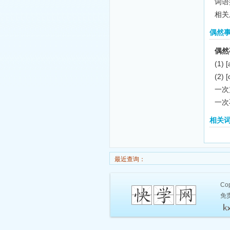
词语拼
相关
偶然
偶然
(1)
[
(2)
[
一次
一次
相关
最近查询：
Cop
免