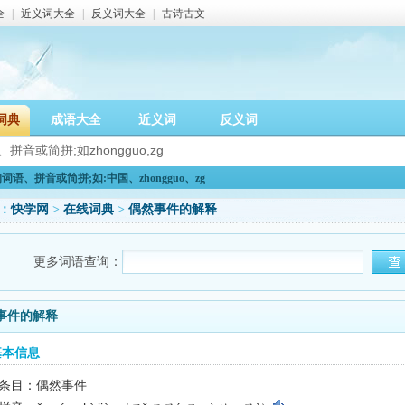
全
|
近义词大全
|
反义词大全
|
古诗古文
词典
成语大全
近义词
反义词
语、拼音或简拼;如:中国、zhongguo、zg
：
快学网
>
在线词典
>
偶然事件的解释
更多词语查询：
事件的解释
基本信息
条目：偶然事件