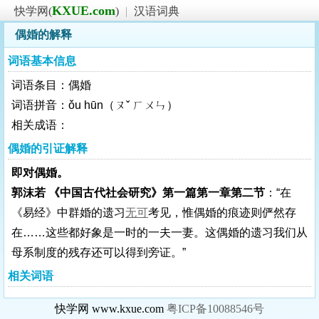
KXUE.com
快学网(
)
|
汉语词典
偶婚的解释
词语基本信息
词语条目：偶婚
词语拼音：ǒu hūn（ㄡˇ ㄏㄨㄣ）
相关成语：
偶婚的引证解释
即对偶婚。
郭沫若 《中国古代社会研究》第一篇第一章第二节
：“在
《易经》中群婚的遗习
无可
考见，惟偶婚的痕迹则俨然存
在……这些都好象是一时的一夫一妻。这偶婚的遗习我们从
母系制度的残存还可以得到旁证。”
相关词语
快学网 www.kxue.com
粤ICP备10088546号