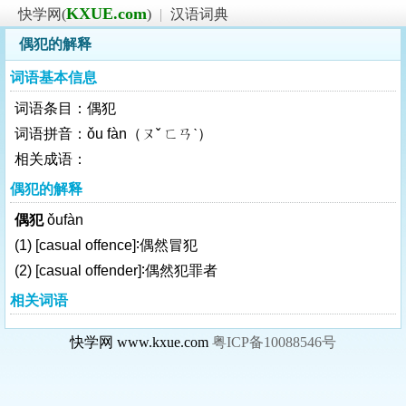
KXUE.com
快学网(
)
|
汉语词典
偶犯的解释
词语基本信息
词语条目：偶犯
词语拼音：ǒu fàn（ㄡˇ ㄈㄢˋ）
相关成语：
偶犯的解释
偶犯
ǒufàn
(1)
[casual offence]
∶偶然冒犯
(2)
[casual offender]
∶偶然犯罪者
相关词语
快学网 www.kxue.com
粤ICP备10088546号