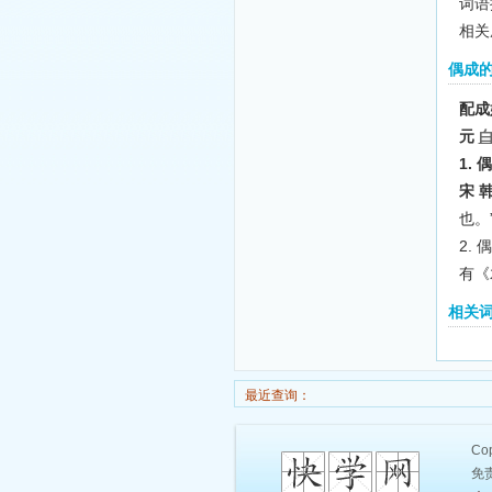
词语拼
相关
偶成
配成
元
1.
宋 
也。
2.
有《
相关
最近查询：
Cop
免