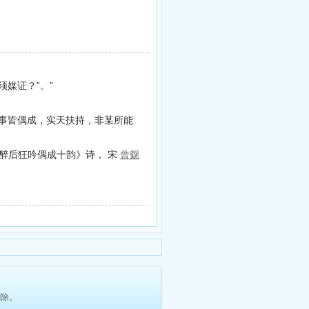
媒证？”。”
事皆偶成，实天扶持，非某所能
醉后狂吟偶成十韵》诗， 宋
曾觌
删除。