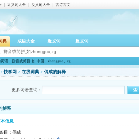
全
|
近义词大全
|
反义词大全
|
古诗古文
词典
成语大全
近义词
反义词
语、拼音或简拼;如:中国、zhongguo、zg
：
快学网
>
在线词典
>
偶成的解释
更多词语查询：
的解释
基本信息
条目：偶成