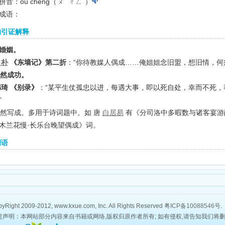
音：ǒu chéng（ㄡˇ ㄔㄥˊ）
成语：
的引证解释
婚姻。
白朴
《东墙记》第二折
：“你待教媒人偶成……俺姐姐念旧盟，想旧情，何须
 偶然成功。
韩琦 《别录》
：“某平生仗孤忠以进，每遇大事，即以死自处，幸而不死，
”
 偶然写成。多用于诗词题中。如 唐
白居易
有《分司洛中多暇数与诸客宴游
木兰花慢·长乐台晚望偶成》词。
词语
yRight 2009-2012, www.kxue.com, Inc. All Rights Reserved
粤ICP备10088546号
.
责声明：本网站部分内容来自书籍或网络,版权归原作者所有; 如有侵权,请告知我们将