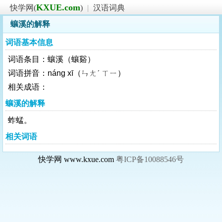
KXUE.com
快学网(
)
|
汉语词典
蠰溪的解释
词语基本信息
词语条目：蠰溪（蠰谿）
词语拼音：náng xī（ㄣㄤˊ ㄒㄧ）
相关成语：
蠰溪的解释
蚱蜢。
相关词语
快学网 www.kxue.com
粤ICP备10088546号