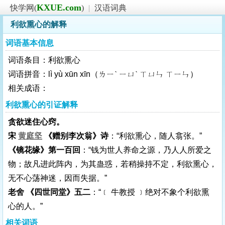
KXUE.com
快学网(
)
|
汉语词典
利欲熏心的解释
词语基本信息
词语条目：利欲熏心
词语拼音：lì yù xūn xīn（ㄌㄧˋ ㄧㄩˋ ㄒㄩㄣ ㄒㄧㄣ）
相关成语：
利欲熏心的引证解释
贪欲迷住心窍。
宋
黄庭坚
《赠别李次翁》诗
：“利欲熏心，随人翕张。”
《镜花缘》第一百回
：“钱为世人养命之源，乃人人所爱之
物；故凡进此阵内，为其蛊惑，若稍操持不定，利欲熏心，
无不心荡神迷，因而失据。”
老舍 《四世同堂》五二
：“﹝ 牛教授 ﹞绝对不象个利欲熏
心的人。”
相关词语