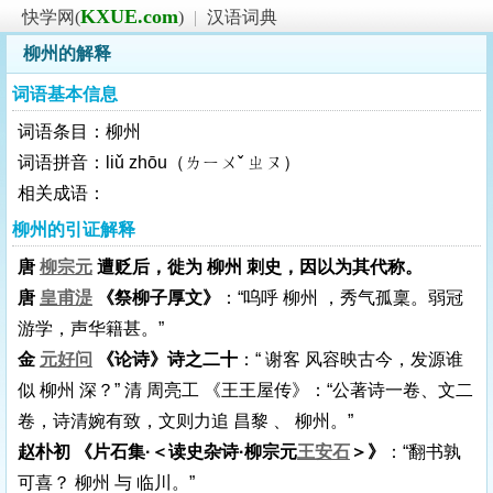
KXUE.com
快学网(
)
|
汉语词典
柳州的解释
词语基本信息
词语条目：柳州
词语拼音：liǔ zhōu（ㄌㄧㄨˇ ㄓㄡ）
相关成语：
柳州的引证解释
唐
柳宗元
遭贬后，徙为 柳州 刺史，因以为其代称。
唐
皇甫湜
《祭柳子厚文》
：“呜呼 柳州 ，秀气孤稟。弱冠
游学，声华籍甚。”
金
元好问
《论诗》诗之二十
：“ 谢客 风容映古今，发源谁
似 柳州 深？” 清 周亮工 《王王屋传》：“公著诗一卷、文二
卷，诗清婉有致，文则力追 昌黎 、 柳州。”
赵朴初 《片石集·＜读史杂诗·柳宗元
王安石
＞》
：“翻书孰
可喜？ 柳州 与 临川。”