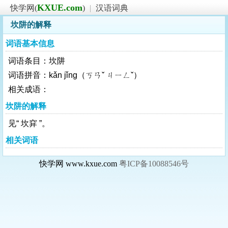
KXUE.com
快学网(
)
|
汉语词典
坎阱的解释
词语基本信息
词语条目：坎阱
词语拼音：kǎn jǐng（ㄎㄢˇ ㄐㄧㄥˇ）
相关成语：
坎阱的解释
见“ 坎穽 ”。
相关词语
快学网 www.kxue.com
粤ICP备10088546号