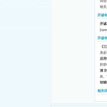
词语拼
相关
开诚
开诚
[ope
开诚
《三
亲必
后用
肝胆
清 
矣。
邹韬
相关