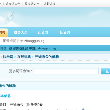
全
|
近义词大全
|
反义词大全
|
古诗古文
词典
成语大全
近义词
反义词
语、拼音或简拼;如:中国、zhongguo、zg
：
快学网
>
在线词典
>
开诚布公的解释
更多词语查询：
布公的解释
基本信息
条目：开诚布公（開詹脊�