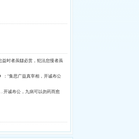
尽忠益时者虽讎必赏，犯法怠慢者虽
》
：“集思广益真宰相，开诚布公
…开诚布公，九病可以勿药而愈