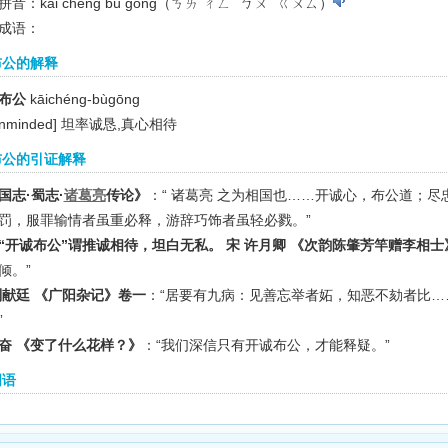
音：kāi chéng bù gōng（ㄎㄞ ㄔㄥˊ ㄅㄨˋ ㄍㄨㄙ）
成语：
布公的解释
布公
kāichéng-bùgōng
nminded]
坦率诚恳,真心相待
布公的引证解释
国志·蜀志·
诸葛亮
传论》
：“ 诸葛亮 之为相国也……开诚心，布公道；
罚，服罪输情者虽重必释，游辞巧饰者虽轻必戮。”
“开诚布公”谓推诚相待，坦白无私。 宋 许月卿 《次韵陈肇芳竿赠李相士
倾。”
刘献廷 《广阳杂记》卷一
：“居要有九病：见善忘举者妬，知恶不劾者比…
”
奋 《变了什么花样？》
：“我们深信只有开诚布公，才能释疑。”
词语