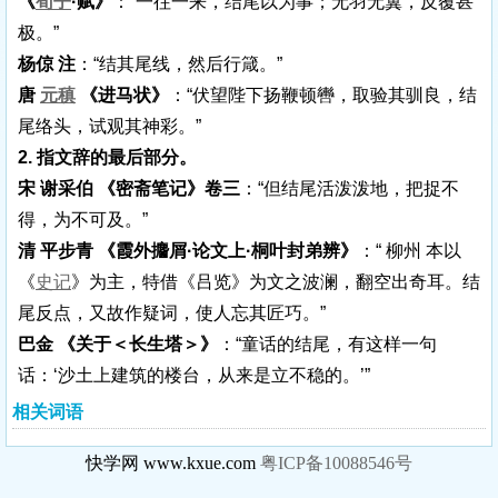
《
荀子
·赋》
：“一往一来，结尾以为事；无羽无翼，反覆甚
极。”
杨倞 注
：“结其尾线，然后行箴。”
唐
元稹
《进马状》
：“伏望陛下扬鞭顿轡，取验其驯良，结
尾络头，试观其神彩。”
2. 指文辞的最后部分。
宋 谢采伯 《密斋笔记》卷三
：“但结尾活泼泼地，把捉不
得，为不可及。”
清 平步青 《霞外攟屑·论文上·桐叶封弟辨》
：“ 柳州 本以
《
史记
》为主，特借《吕览》为文之波澜，翻空出奇耳。结
尾反点，又故作疑词，使人忘其匠巧。”
巴金 《关于＜长生塔＞》
：“童话的结尾，有这样一句
话：‘沙土上建筑的楼台，从来是立不稳的。’”
相关词语
快学网 www.kxue.com
粤ICP备10088546号