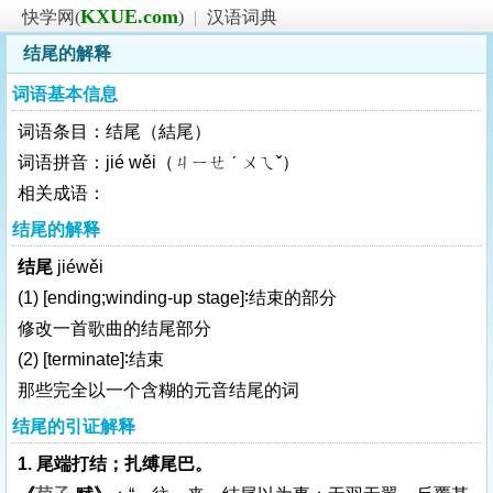
KXUE.com
快学网(
)
|
汉语词典
结尾的解释
词语基本信息
词语条目：结尾（結尾）
词语拼音：jié wěi（ㄐㄧㄝ ˊ ㄨㄟˇ）
相关成语：
结尾的解释
结尾
jiéwěi
(1)
[ending;winding-up stage]
∶结束的部分
修改一首歌曲的结尾部分
(2)
[terminate]
∶结束
那些完全以一个含糊的元音结尾的词
结尾的引证解释
1. 尾端打结；扎缚尾巴。