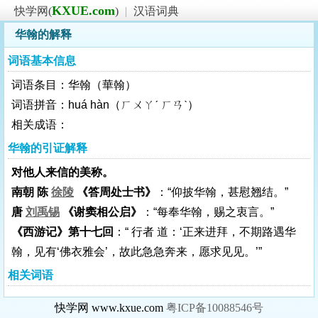
KXUE.com
快学网(
)
|
汉语词典
华翰的解释
词语基本信息
词语条目：华翰（華翰）
词语拼音：huá hàn（ㄏㄨㄚˊ ㄏㄢˋ）
相关成语：
华翰的引证解释
对他人来信的美称。
南朝 陈
徐陵
《答周处士书》
：“仰披华翰，甚慰翘结。”
唐
刘禹锡
《谢窦相公启》
：“每奉华翰，赐之衷言。”
《西游记》第十七回
：“ 行者 道：‘正来进拜，不期路遇华
翰，见有‘佛衣雅会’，故此急急奔来，愿求见见。’”
相关词语
快学网 www.kxue.com
粤ICP备10088546号