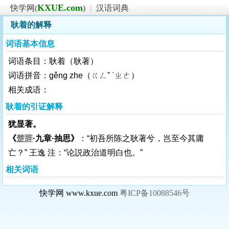
KXUE.com
快学网(
)
|
汉语词典
耿着的解释
词语基本信息
词语条目：耿着（耿著）
词语拼音：gěng zhe（ㄍㄥˇ ˙ㄓㄜ）
相关成语：
耿着的引证解释
犹显著。
《
楚辞
·九章·抽思》
：“初吾所陈之耿著兮，岂至今其庸
亡？” 王逸 注：“论説政治道明白也。”
相关词语
快学网 www.kxue.com
粤ICP备10088546号