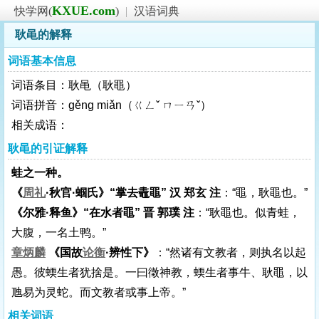
KXUE.com
快学网(
)
|
汉语词典
耿黾的解释
词语基本信息
词语条目：耿黾（耿黽）
词语拼音：gěng miǎn（ㄍㄥˇ ㄇㄧㄢˇ）
相关成语：
耿黾的引证解释
蛙之一种。
《
周礼
·秋官·蝈氏》“掌去鼃黽” 汉 郑玄 注
：“黽，耿黽也。”
《尔雅·释鱼》“在水者黽” 晋 郭璞 注
：“耿黽也。似青蛙，
大腹，一名土鸭。”
章炳麟
《国故
论衡
·辨性下》
：“然诸有文教者，则执名以起
愚。彼蝡生者犹捨是。一曰徵神教，蝡生者事牛、耿黽，以
虺易为灵蛇。而文教者或事上帝。”
相关词语