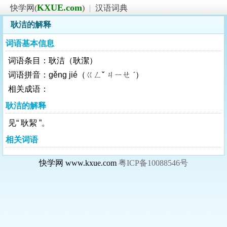
KXUE.com
快学网(
)
|
汉语词典
耿洁的解释
词语基本信息
词语条目：耿洁（耿潔）
词语拼音：gěng jié（ㄍㄥˇ ㄐㄧㄝ ˊ）
相关成语：
耿洁的解释
见“ 耿絜 ”。
相关词语
快学网 www.kxue.com
粤ICP备10088546号