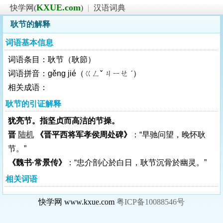
KXUE.com
快学网(
)
|
汉语词典
耿节的解释
词语基本信息
词语条目：耿节（耿節）
词语拼音：gěng jié（ㄍㄥˇ ㄐㄧㄝ ˊ）
相关成语：
耿节的引证解释
犹亮节。指坚贞而高洁的节操。
晋
陆机
《晋平西将军孝侯周处碑》
：“早驰问望，晚怀耿
节。”
《魏书·常景传》
：“忠介剖心於白日，耿节沉骨於幽灵。”
相关词语
快学网 www.kxue.com
粤ICP备10088546号