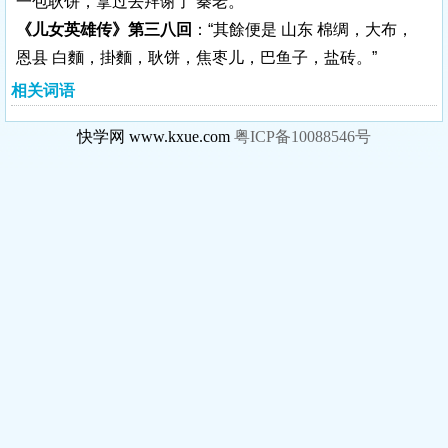
一包耿饼，拿过去拜谢了 秦老。”
《儿女英雄传》第三八回
：“其餘便是 山东 棉绸，大布，
恩县 白麵，掛麵，耿饼，焦枣儿，巴鱼子，盐砖。”
相关词语
快学网 www.kxue.com
粤ICP备10088546号