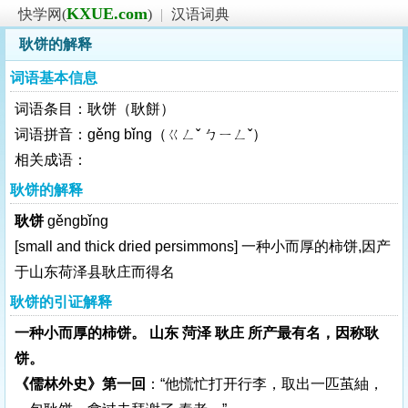
KXUE.com
快学网(
)
|
汉语词典
耿饼的解释
词语基本信息
词语条目：耿饼（耿餅）
词语拼音：gěng bǐng（ㄍㄥˇ ㄅㄧㄥˇ）
相关成语：
耿饼的解释
耿饼
gěngbǐng
[small and thick dried persimmons]
一种小而厚的柿饼,因产
于山东荷泽县耿庄而得名
耿饼的引证解释
一种小而厚的柿饼。 山东 菏泽 耿庄 所产最有名，因称耿
饼。
《儒林外史》第一回
：“他慌忙打开行李，取出一匹茧紬，