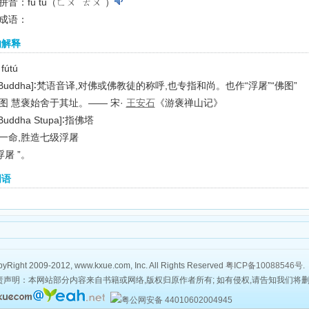
拼音：fú tú（ㄈㄨˊ ㄊㄨˊ）
成语：
的解释
fútú
Buddha]
∶梵语音译,对佛或佛教徒的称呼,也专指和尚。也作“浮屠”“佛图”
图 慧褒始舍于其址。—— 宋·
王安石
《游褒禅山记》
Buddha Stupa]
∶指佛塔
一命,胜造七级浮屠
浮屠 ”。
词语
yRight 2009-2012, www.kxue.com, Inc. All Rights Reserved
粤ICP备10088546号
.
责声明：本网站部分内容来自书籍或网络,版权归原作者所有; 如有侵权,请告知我们将
粤公网安备 44010602004945