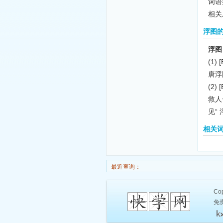
词语
相关
浮图
浮图
(1)
[
唐浮
(2)
[
救人
见“ 
相关
最近查询：
Cop
免