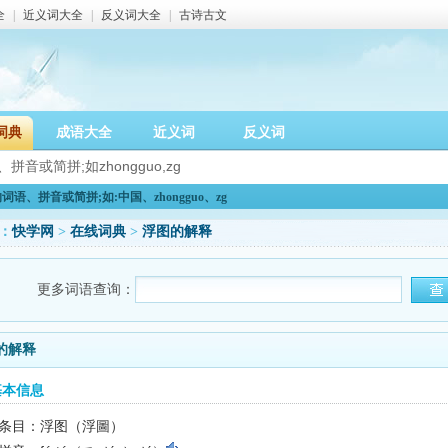
全
|
近义词大全
|
反义词大全
|
古诗古文
词典
成语大全
近义词
反义词
语、拼音或简拼;如:中国、zhongguo、zg
：
快学网
>
在线词典
>
浮图的解释
更多词语查询：
的解释
基本信息
条目：浮图（浮圖）