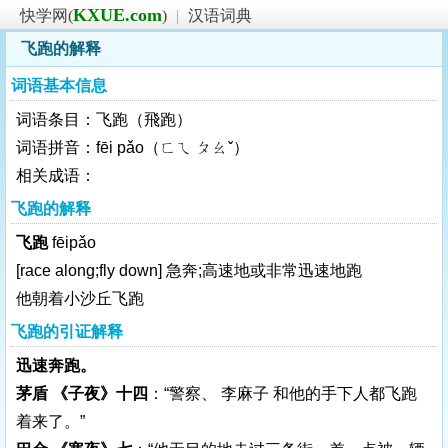
KXUE.com
快学网(
)
|
汉语词典
飞跑的解释
词语基本信息
词语条目：飞跑（飛跑）
词语拼音：fēi pǎo（ㄈㄟ ㄆㄠˇ）
相关成语：
飞跑的解释
飞跑
fēipǎo
[race along;fly down]
急奔;高速地或非常迅速地跑
他朝着小沙丘飞跑
飞跑的引证解释
迅速奔跑。
茅盾 《子夜》十四
：“警察、 李麻子 和他的手下人都飞跑
着来了。”