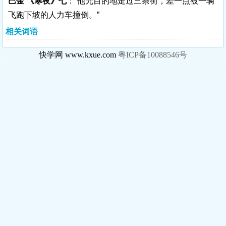
巴金 《寒夜》七
：“他无目的地走过三条街，差一点被一辆
飞跑下坡的人力车撞倒。”
相关词语
快学网 www.kxue.com
粤ICP备10088546号