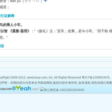
拼音：dān yú（ㄉㄢ ㄧㄩˊ）
成语：
的引证解释
马的乘人小车。
方以智 《通雅·器用》
：“《曲礼》注：‘安车，坐乘，若今小车。’ 田千秋 
也。”
词语
yRight 2009-2012, www.kxue.com, Inc. All Rights Reserved
粤ICP备10088546号
.
责声明：本网站部分内容来自书籍或网络,版权归原作者所有; 如有侵权,请告知我们将
粤公网安备 44010602004945