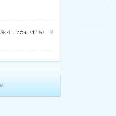
得乘小车， 李尤 有《小车铭》，即
删除。