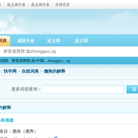
全
|
近义词大全
|
反义词大全
|
古诗古文
词典
成语大全
近义词
反义词
语、拼音或简拼;如:中国、zhongguo、zg
：
快学网
>
在线词典
>
儋舆的解释
更多词语查询：
的解释
基本信息
条目：儋舆（儋輿）