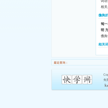
词语
相关
儋舆
驾一
明 
儋舆
相关
最近查询：
Cop
免