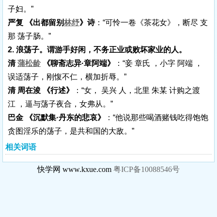
子妇。”
严复 《出都留别
林纾
》诗
：“可怜一卷《茶花女》，断尽 支
那 荡子肠。”
2. 浪荡子。谓游手好闲，不务正业或败坏家业的人。
清
蒲松龄
《聊斋志异·章阿端》
：“妾 章氏 ，小字 阿端 ，
误适荡子，刚愎不仁，横加折辱。”
清 周在浚 《行述》
：“女， 吴兴 人，北里 朱某 计购之渡
江 ，逼与荡子夜合，女弗从。”
巴金 《沉默集·丹东的悲哀》
：“他说那些喝酒赌钱吃得饱饱
贪图淫乐的荡子，是共和国的大敌。”
相关词语
快学网 www.kxue.com
粤ICP备10088546号