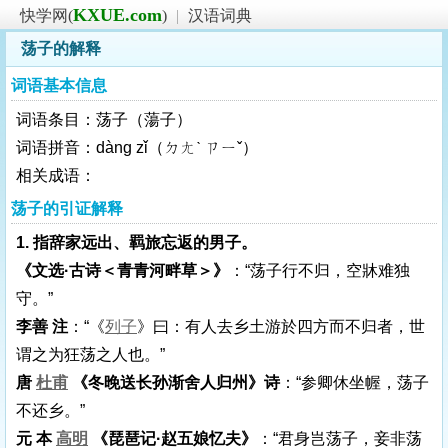
KXUE.com
快学网(
)
|
汉语词典
荡子的解释
词语基本信息
词语条目：荡子（蕩子）
词语拼音：dàng zǐ（ㄉㄤˋ ㄗㄧˇ）
相关成语：
荡子的引证解释
1. 指辞家远出、羁旅忘返的男子。
《文选·古诗＜青青河畔草＞》
：“荡子行不归，空牀难独
守。”
李善 注
：“《
列子
》曰：有人去乡土游於四方而不归者，世
谓之为狂荡之人也。”
唐
杜甫
《冬晚送长孙渐舍人归州》诗
：“参卿休坐幄，荡子
不还乡。”
元 本
高明
《琵琶记·赵五娘忆夫》
：“君身岂荡子，妾非荡