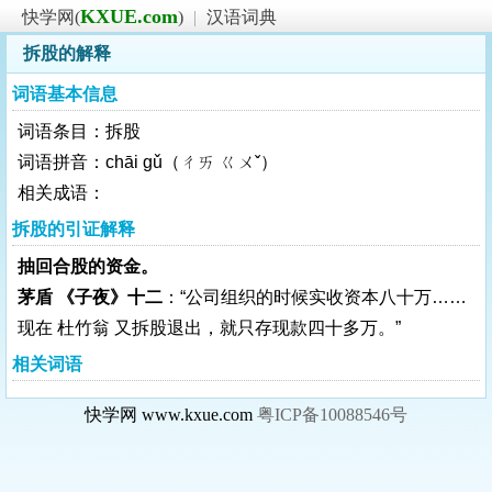
KXUE.com
快学网(
)
|
汉语词典
拆股的解释
词语基本信息
词语条目：拆股
词语拼音：chāi gǔ（ㄔㄞ ㄍㄨˇ）
相关成语：
拆股的引证解释
抽回合股的资金。
茅盾 《子夜》十二
：“公司组织的时候实收资本八十万……
现在 杜竹翁 又拆股退出，就只存现款四十多万。”
相关词语
快学网 www.kxue.com
粤ICP备10088546号