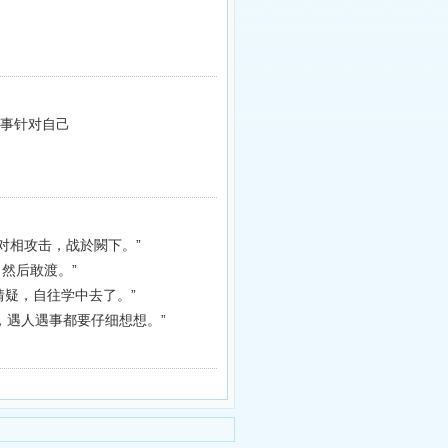
做事针对自己
，对相攻击，战於闕下。”
然后敢渡。”
猜疑，自往学中去了。”
，遇人遇事都要仔细想想。”