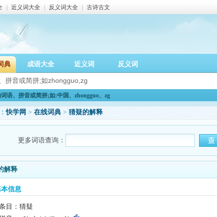
全
|
近义词大全
|
反义词大全
|
古诗古文
词典
成语大全
近义词
反义词
语、拼音或简拼;如:中国、zhongguo、zg
：
快学网
>
在线词典
>
猜疑的解释
更多词语查询：
的解释
基本信息
条目：猜疑