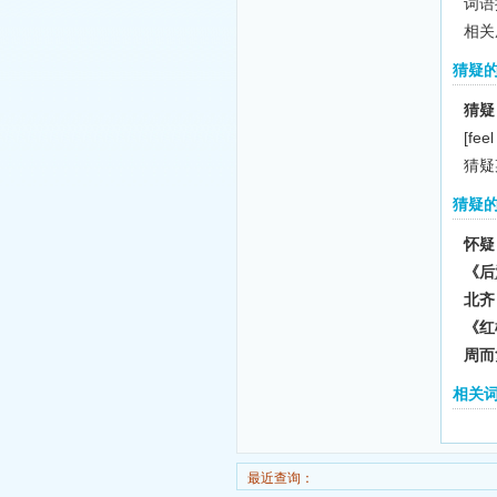
词语拼
相关
猜疑
猜疑
[feel
猜疑
猜疑
怀疑
《后
北
《红
周而
相关
最近查询：