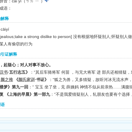
音：cāi yí（ㄘㄞ ㄧˊ）
成语：
的解释
cāiyí
 jealous;take a strong dislike to person]
没有根据地怀疑别人;怀疑别人
某人有偷窃的行为
的引证解释
，起疑心；对人对事不放心。
汉书
·五行志五》
：“其后车骑将军 何苗 ，与兄大将军 进 部兵还相猜疑
齐
颜之推
《
颜氏家训
·书证》
：“狐之为兽，又多猜疑，故听河冰无流水声，
楼梦》第九一回
：“ 宝玉 坐了坐，见 薛姨妈 神情不似从前亲热……满腹
复 《上海的早晨》第一部九
：“不是我爱猜疑别人，轧朋友也要有个选择
词语