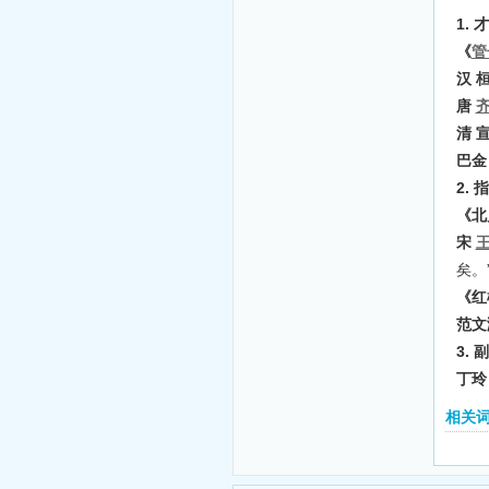
1.
《
管
汉 
唐
清 
巴金
2.
《北
宋
矣。
《红
范文
3.
丁玲
相关