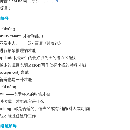
音：cái néng（ㄘㄞˊ ㄣㄥˊ）
成语：
的解释
cáinéng
ability;talent]
∶才智和能力
不及中人。——汉·
贾谊
《过秦论》
进行抽象推理的才能
aptitude]
∶指天生的爱好或先天的潜在的能力
越多的证据表明,妇女有写作侦探小说的特殊才能
equipment]
∶禀赋
善辩也是一种才能
cái néng
will]
——表示将来的时候才会
时候我们才能说它是什么
belong to]
∶是合适的、恰当的或有利的(对人或对物)
他才能胜任这种工作
的引证解释