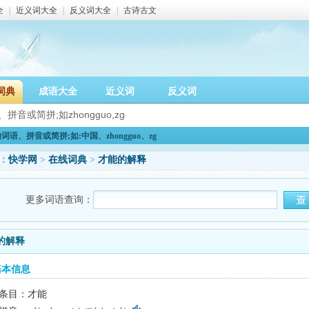
全
|
近义词大全
|
反义词大全
|
古诗古文
词典
成语大全
近义词
反义词
语、拼音或简拼;如:中国、zhongguo、zg
：
快学网
>
在线词典
>
才能的解释
更多词语查询：
的解释
基本信息
条目：才能