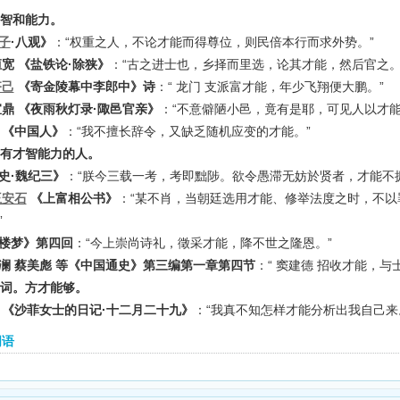
 才智和能力。
子
·八观》
：“权重之人，不论才能而得尊位，则民倍本行而求外势。”
桓宽 《盐铁论·除狭》
：“古之进士也，乡择而里选，论其才能，然后官之。
齐己
《寄金陵幕中李郎中》诗
：“ 龙门 支派富才能，年少飞翔便大鹏。”
宣鼎 《夜雨秋灯录·陬邑官亲》
：“不意僻陋小邑，竟有是耶，可见人以才能
 《中国人》
：“我不擅长辞令，又缺乏随机应变的才能。”
 指有才智能力的人。
史·魏纪三》
：“朕今三载一考，考即黜陟。欲令愚滞无妨於贤者，才能不
王安石
《上富相公书》
：“某不肖，当朝廷选用才能、修举法度之时，不以
”
楼梦》第四回
：“今上崇尚诗礼，徵采才能，降不世之隆恩。”
澜 蔡美彪 等《中国通史》第三编第一章第四节
：“ 窦建德 招收才能，
 副词。方才能够。
 《沙菲女士的日记·十二月二十九》
：“我真不知怎样才能分析出我自己来
词语