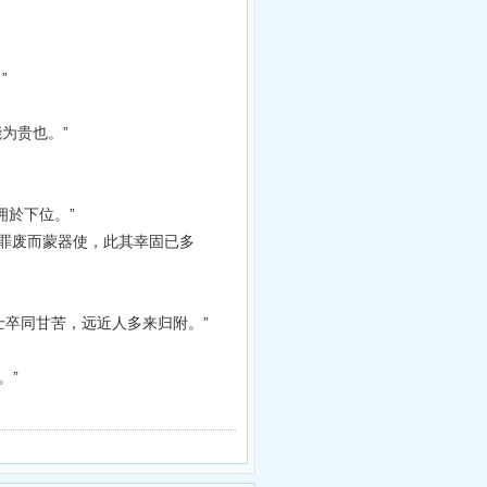
”
为贵也。”
拥於下位。”
罪废而蒙器使，此其幸固已多
与士卒同甘苦，远近人多来归附。”
。”