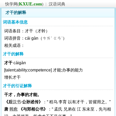
KXUE.com
快学网(
)
|
汉语词典
才干的解释
词语基本信息
词语条目：才干（才幹）
词语拼音：cái gàn（ㄘㄞˊ ㄍㄢˋ）
相关成语：
才干的解释
才干
cáigàn
[talent;ability;competence]
才能;办事的能力
增长才干
才干的引证解释
干才，办事的才能。
《后
汉书
·公孙述传》
：“ 程乌 李育 以有才干，皆擢用之。”
唐
韩愈
《与郑相公书》
：“ 孟氏 兄弟在 江 东未至，先与相