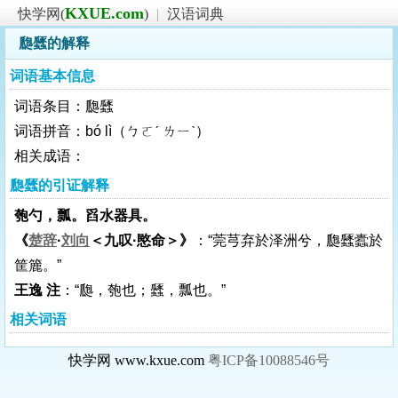
KXUE.com
快学网(
)
|
汉语词典
瓟瓥的解释
词语基本信息
词语条目：瓟瓥
词语拼音：bó lì（ㄅㄛˊ ㄌㄧˋ）
相关成语：
瓟瓥的引证解释
匏勺，瓢。舀水器具。
《
楚辞
·
刘向
＜九叹·愍命＞》
：“莞芎弃於泽洲兮，瓟瓥蠹於
筐簏。”
王逸 注
：“瓟，匏也；瓥，瓢也。”
相关词语
快学网 www.kxue.com
粤ICP备10088546号