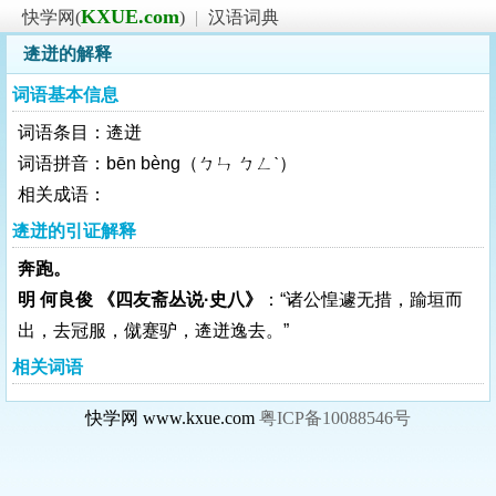
KXUE.com
快学网(
)
|
汉语词典
逩迸的解释
词语基本信息
词语条目：逩迸
词语拼音：bēn bèng（ㄅㄣ ㄅㄥˋ）
相关成语：
逩迸的引证解释
奔跑。
明 何良俊 《四友斋丛说·史八》
：“诸公惶遽无措，踰垣而
出，去冠服，僦蹇驴，逩迸逸去。”
相关词语
快学网 www.kxue.com
粤ICP备10088546号