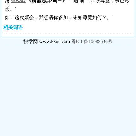
清
蒲松龄
《聊斋志异·周三》
：“适 胡二弟 致尊意，事已尽
悉。”
如：这次聚会，我想请你参加，未知尊竟如何？。”
相关词语
快学网 www.kxue.com
粤ICP备10088546号