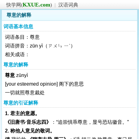
KXUE.com
快学网(
)
|
汉语词典
尊意的解释
词语基本信息
词语条目：尊意
词语拼音：zūn yì（ㄗㄨㄣ ㄧˋ）
相关成语：
尊意的解释
尊意
zūnyì
[your esteemed opinion]
阁下的意思
一切就照尊意裁处
尊意的引证解释
1. 君主的意愿。
《旧唐书·音乐志四》
：“追崇惧乖尊意，显号恐玷徽音。”
2. 称他人意见的敬词。