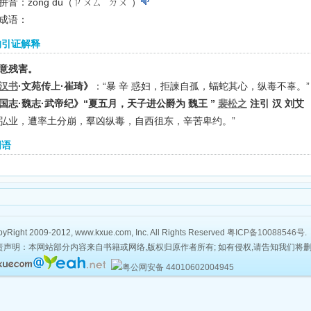
拼音：zòng dú（ㄗㄨㄙˋ ㄉㄨˊ）
成语：
的引证解释
意残害。
汉书
·文苑传上·崔琦》
：“暴 辛 惑妇，拒諫自孤，蝠蛇其心，纵毒不辜。”
国志·魏志·武帝纪》“夏五月，天子进公爵为 魏王 ”
裴松之
注引 汉 刘艾
弘业，遭率土分崩，羣凶纵毒，自西徂东，辛苦卑约。”
词语
yRight 2009-2012, www.kxue.com, Inc. All Rights Reserved
粤ICP备10088546号
.
责声明：本网站部分内容来自书籍或网络,版权归原作者所有; 如有侵权,请告知我们将
粤公网安备 44010602004945