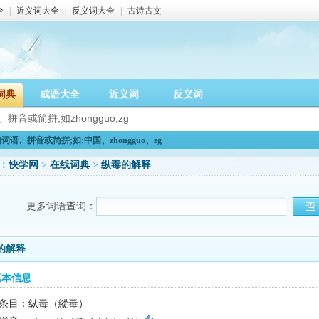
全
|
近义词大全
|
反义词大全
|
古诗古文
词典
成语大全
近义词
反义词
语、拼音或简拼;如:中国、zhongguo、zg
：
快学网
>
在线词典
>
纵毒的解释
更多词语查询：
的解释
基本信息
条目：纵毒（縱毒）