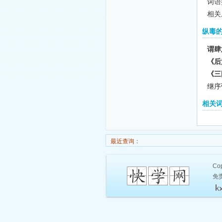
词语
相关
纵毒
谓肆
《后
《三
继序
相关
最近查询：
Cop
免