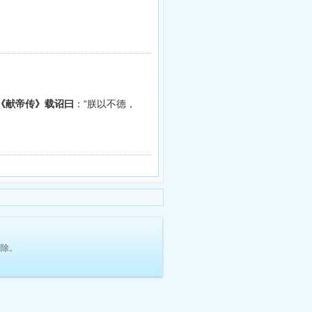
 《献帝传》载诏曰
：“朕以不德，
删除。