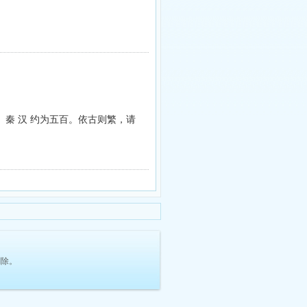
， 秦 汉 约为五百。依古则繁，请
删除。