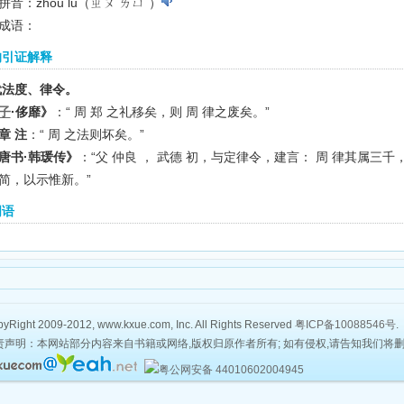
拼音：zhōu lǜ（ㄓㄡ ㄌㄩˋ）
成语：
的引证解释
代法度、律令。
子
·侈靡》
：“ 周 郑 之礼移矣，则 周 律之废矣。”
章 注
：“ 周 之法则坏矣。”
唐书·韩瑗传》
：“父 仲良 ， 武德 初，与定律令，建言： 周 律其属三千
简，以示惟新。”
词语
yRight 2009-2012, www.kxue.com, Inc. All Rights Reserved
粤ICP备10088546号
.
责声明：本网站部分内容来自书籍或网络,版权归原作者所有; 如有侵权,请告知我们将
粤公网安备 44010602004945