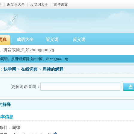
全
|
近义词大全
|
反义词大全
|
古诗古文
词典
成语大全
近义词
反义词
语、拼音或简拼;如:中国、zhongguo、zg
：
快学网
>
在线词典
>
周律的解释
更多词语查询：
的解释
基本信息
条目：周律