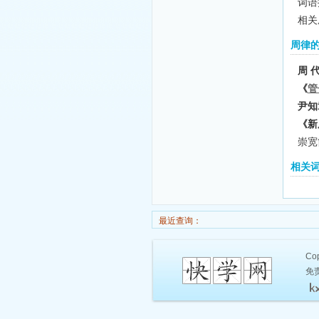
词语
相关
周律
周 
《
管
尹知
《新
崇宽
相关
最近查询：
Cop
免