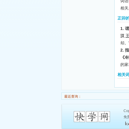
词语
相关
正卯
1.
汉
却。
2.
《冷
的家
相关
最近查询：
Cop
免