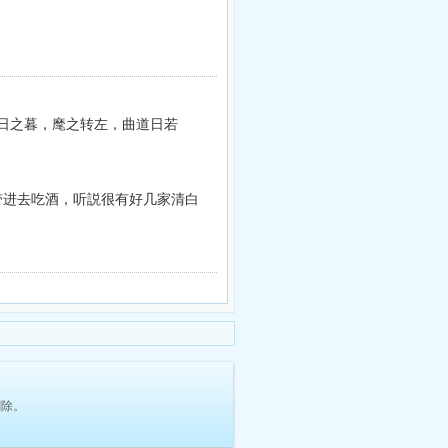
谓日之暮，麾之转左，曲道日若
带进去吃酒，听説很有好几家清白
删除。