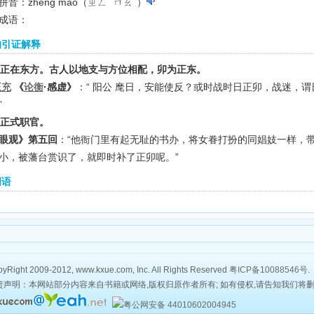
拼音：zhèng mǎo（ㄓㄥˋ ㄇㄠˇ）
成语：
的引证解释
 谓正在东方。古人以地支与方位相配，卯为正东。
王充
《
论衡
·感虚》
：“ 阳公 麾日，安能使反？或时战时日正卯，战迷，
”
 指正式职官。
眼观》第五回
：“他衙门里有起无耻的书办，将女眷打扮的同娼妓一样，
小，被藩台赏识了，就即时补了正卯呢。”
词语
yRight 2009-2012, www.kxue.com, Inc. All Rights Reserved
粤ICP备10088546号
.
责声明：本网站部分内容来自书籍或网络,版权归原作者所有; 如有侵权,请告知我们将
粤公网安备 44010602004945