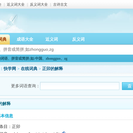
全
|
近义词大全
|
反义词大全
|
古诗古文
词典
成语大全
近义词
反义词
语、拼音或简拼;如:中国、zhongguo、zg
：
快学网
>
在线词典
>
正卯的解释
更多词语查询：
的解释
基本信息
条目：正卯