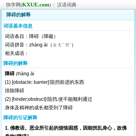
KXUE.com
快学网(
)
|
汉语词典
障碍的解释
词语基本信息
词语条目：障碍（障礙）
词语拼音：zhàng ài（ㄓㄤˋ ㄞˋ）
相关成语：
障碍的解释
障碍
zhàng ài
(1)
[obstacle; barrier]
∶阻挡前进的东西
排除障碍
(2)
[hinder;obstruct]
∶阻挡,使不能顺利通过
身体及精神的成长都受到了障碍
障碍的引证解释
1. 佛教语。恶业所引起的烦恼困惑，因能扰乱身心，故佛