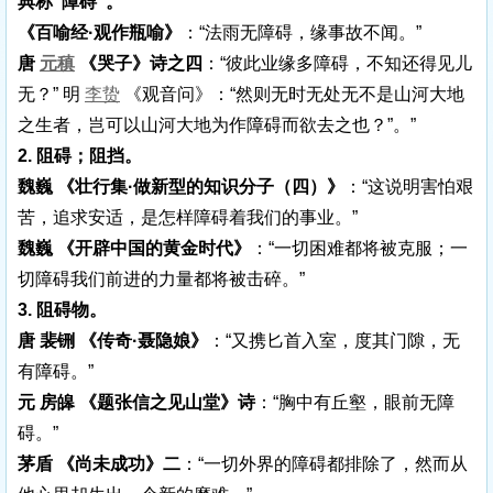
典称“障碍”。
《百喻经·观作瓶喻》
：“法雨无障碍，缘事故不闻。”
唐
元稹
《哭子》诗之四
：“彼此业缘多障碍，不知还得见儿
无？” 明
李贽
《观音问》：“然则无时无处无不是山河大地
之生者，岂可以山河大地为作障碍而欲去之也？”。”
2. 阻碍；阻挡。
魏巍 《壮行集·做新型的知识分子（四）》
：“这说明害怕艰
苦，追求安适，是怎样障碍着我们的事业。”
魏巍 《开辟中国的黄金时代》
：“一切困难都将被克服；一
切障碍我们前进的力量都将被击碎。”
3. 阻碍物。
唐 裴铏 《传奇·聂隐娘》
：“又携匕首入室，度其门隙，无
有障碍。”
元 房皞 《题张信之见山堂》诗
：“胸中有丘壑，眼前无障
碍。”
茅盾 《尚未成功》二
：“一切外界的障碍都排除了，然而从