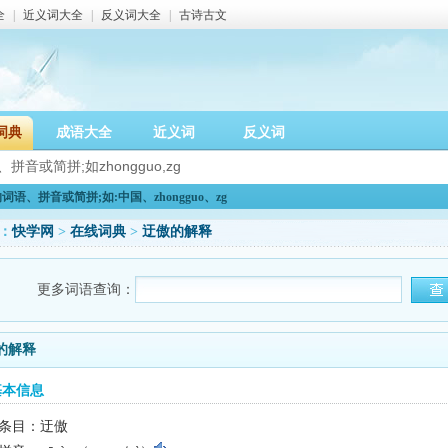
全
|
近义词大全
|
反义词大全
|
古诗古文
词典
成语大全
近义词
反义词
语、拼音或简拼;如:中国、zhongguo、zg
：
快学网
>
在线词典
>
迂傲的解释
更多词语查询：
的解释
基本信息
条目：迂傲