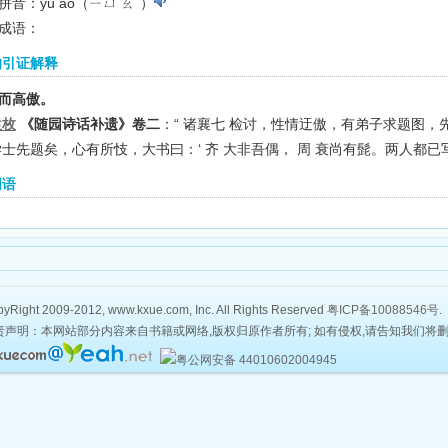
拼音：yū ào（ㄧㄩ ㄠˋ）
成语：
的引证解释
而高傲。
袁枚
《随园诗话补遗》卷二
：“ 诸襄七 检讨，性情迂傲，有弟子求题图，先
学士先题矣，心有所忮，大书曰：‘ 齐 大非吾偶， 周 衰尚有髭。两人都已写
词语
yRight 2009-2012, www.kxue.com, Inc. All Rights Reserved
粤ICP备10088546号
.
责声明：本网站部分内容来自书籍或网络,版权归原作者所有; 如有侵权,请告知我们将
粤公网安备 44010602004945