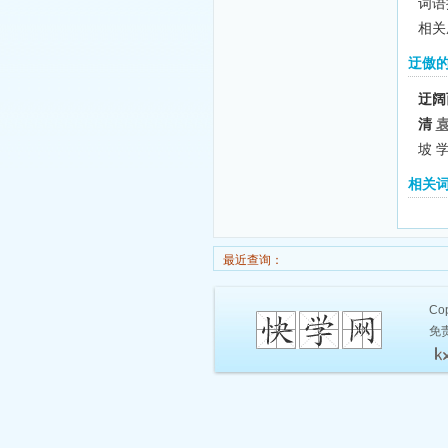
词语
相关
迂傲
迂阔
清
坡 
相关
最近查询：
Cop
免