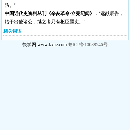
防。”
中国近代史资料丛刊《辛亥革命·立宪纪闻》
：“远猷辰告，
始于出使诸公，继之者乃有枢臣疆吏。”
相关词语
快学网 www.kxue.com
粤ICP备10088546号