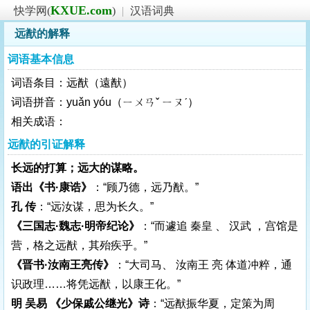
KXUE.com
快学网(
)
|
汉语词典
远猷的解释
词语基本信息
词语条目：远猷（遠猷）
词语拼音：yuǎn yóu（ㄧㄨㄢˇ ㄧㄡˊ）
相关成语：
远猷的引证解释
长远的打算；远大的谋略。
语出《书·康诰》
：“顾乃德，远乃猷。”
孔 传
：“远汝谋，思为长久。”
《三国志·魏志·明帝纪论》
：“而遽追 秦皇 、 汉武 ，宫馆是
营，格之远猷，其殆疾乎。”
《晋书·汝南王亮传》
：“大司马、 汝南王 亮 体道冲粹，通
识政理……将凭远猷，以康王化。”
明 吴易 《少保戚公继光》诗
：“远猷振华夏，定策为周