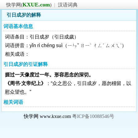
KXUE.com
快学网(
)
|
汉语词典
引日成岁的解释
词语基本信息
词语条目：引日成岁（引日成歲）
词语拼音：yǐn rì chéng suì（ㄧㄣˇ ㄖㄧˋ ㄔㄥˊ ㄙㄨㄟˋ）
相关成语：
引日成岁的引证解释
捱过一天像度过一年。形容思念的深切。
《周书·文帝纪上》
：“众之思公，引日成岁，愿勿稽留，以
慰众望也。”
相关词语
快学网 www.kxue.com
粤ICP备10088546号