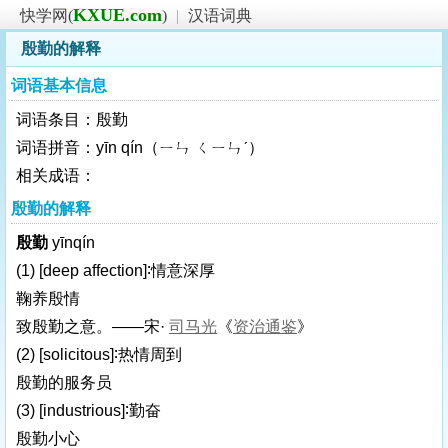
KXUE.com
快学网(
)
|
汉语词典
殷勤的解释
词语基本信息
词语条目：殷勤
词语拼音：yīn qín（ㄧㄣ ㄑㄧㄣˊ）
相关成语：
殷勤的解释
殷勤
yīnqín
(1)
[deep affection]
∶情意深厚
鞠养殷情
致殷勤之意。——宋·
司马光
《
资治通鉴
》
(2)
[solicitous]
∶热情周到
殷勤的服务员
(3)
[industrious]
∶勤奋
殷勤小心