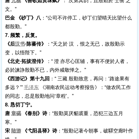
唐
元稹
《善歌如贯珠赋》
：“次第其韵，且殷勤於 士衡 之
文。”
巴金 《砂丁》八
：“公司不许停工，砂丁们望晴天比望什么
都殷勤。”
7. 频繁，反复。
《后
汉书
·陈蕃传》
：“天之於 汉 ，恨之无已，故殷勤示
变，以悟陛下。”
《北史·拓拔澄传》
：“ 澄 亦尽心匡辅，事有不便於人者，
必於諫諍殷勤不已，内外咸敬惮之。”
《西游记》第十九回
：“ 三藏 殷勤致意，再问：‘路途果有
多远？’”
毛泽东
《湖南农民运动考察报告》：“做农民工作
的同志，总是殷勤地问‘章程’。”
8. 恳切丁宁。
唐
章碣
《春别》诗
：“殷勤莫厌貂裘重，恐犯三边五月
寒。”
宋
陆游
《弋阳县驿》诗
：“殷勤记著今朝事，破驛空廊叶作