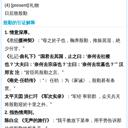
(4)
[present]
∶礼物
日后致殷勤
殷勤的引证解释
1. 情意深厚。
《
孝经
援神契》
：“母之於子也，鞠养殷勤，推燥居湿，絶
少分甘。”
《
礼记
·曲礼下》“国君去其国，止之曰：‘奈何去社稷
也？’大夫曰：‘奈何去宗庙也？’士曰：‘奈何去坟墓也？’” 汉
郑玄 注
：“皆臣民殷勤之言。”
《南史·任昉传》
：“﹝ 任昉 ﹞为《家诫》，殷勤甚有条
贯。”
太平天囯 洪仁玕 《军次实录》
：“军经 寧郭郡 ，众天兵天
将殷勤迎於十里之外。”
2. 指热情周到。
陈白尘 《无声的旅行》
：“我干脆放下菜单，用手势告诉那