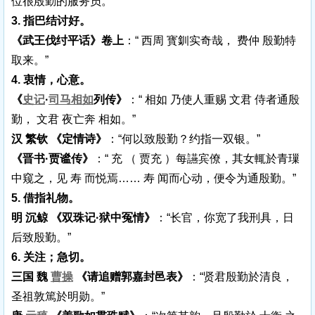
位很殷勤的服务员。”
3. 指巴结讨好。
《武王伐纣平话》卷上
：“ 西周 寳釧实奇哉， 费仲 殷勤特
取来。”
4. 衷情，心意。
《
史记
·
司马相如
列传》
：“ 相如 乃使人重赐 文君 侍者通殷
勤， 文君 夜亡奔 相如。”
汉 繁钦 《定情诗》
：“何以致殷勤？约指一双银。”
《晋书·贾谧传》
：“ 充 （ 贾充 ）每讌宾僚，其女輒於青璅
中窥之，见 寿 而悦焉…… 寿 闻而心动，便令为通殷勤。”
5. 借指礼物。
明 沉鲸 《双珠记·狱中冤情》
：“长官，你宽了我刑具，日
后致殷勤。”
6. 关注；急切。
三国 魏
曹操
《请追赠郭嘉封邑表》
：“贤君殷勤於清良，
圣祖敦篤於明勋。”