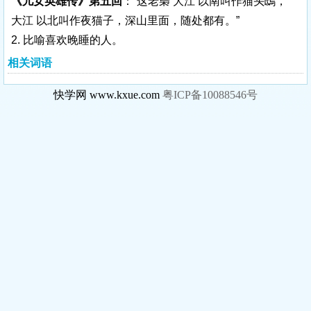
《儿女英雄传》第五回
：“这老梟 大江 以南叫作猫头鴟，
大江 以北叫作夜猫子，深山里面，随处都有。”
2. 比喻喜欢晚睡的人。
相关词语
快学网 www.kxue.com
粤ICP备10088546号