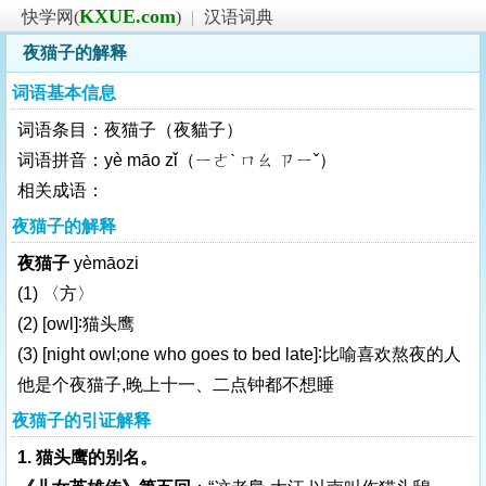
KXUE.com
快学网(
)
|
汉语词典
夜猫子的解释
词语基本信息
词语条目：夜猫子（夜貓子）
词语拼音：yè māo zǐ（ㄧㄜˋ ㄇㄠ ㄗㄧˇ）
相关成语：
夜猫子的解释
夜猫子
yèmāozi
(1) 〈方〉
(2)
[owl]
∶猫头鹰
(3)
[night owl;one who goes to bed late]
∶比喻喜欢熬夜的人
他是个夜猫子,晚上十一、二点钟都不想睡
夜猫子的引证解释
1. 猫头鹰的别名。