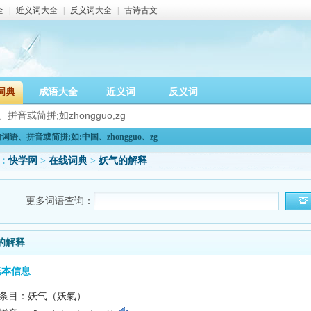
全
|
近义词大全
|
反义词大全
|
古诗古文
词典
成语大全
近义词
反义词
语、拼音或简拼;如:中国、zhongguo、zg
：
快学网
>
在线词典
>
妖气的解释
更多词语查询：
的解释
基本信息
条目：妖气（妖氣）