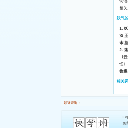
词语
相关
妖气
1.
汉
宋
2.
《云
怪》
鲁迅
相关
最近查询：
Cop
免