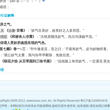
拼音：yāo qì（ㄧㄠ ㄑㄧˋ）
成语：
的引证解释
 妖异之气。
王充
《
论衡
·言毒》
：“妖气生美好，故美好之人多邪恶。”
梅尧臣
《和谢舍人洊震》
：“沃然原隰洗妖气，浩尔沟瀆扬平流。”
 迷信谓人受妖邪蛊惑呈现的气色。
笈七籤》卷一○三
：“市中逢道流，语之曰：‘子面有妖气，必为妖物所著。
：“观公妖气太重，我与你早早断除，免致后患。”
 《朝花夕拾·从百草园到三味书屋》
：“说他脸上有些妖气，一定遇见‘美女
词语
yRight 2009-2012, www.kxue.com, Inc. All Rights Reserved
粤ICP备10088546号
.
责声明：本网站部分内容来自书籍或网络,版权归原作者所有; 如有侵权,请告知我们将