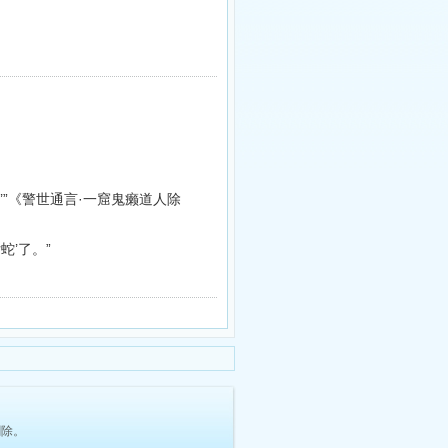
’”《警世通言·一窟鬼癞道人除
蛇’了。”
删除。