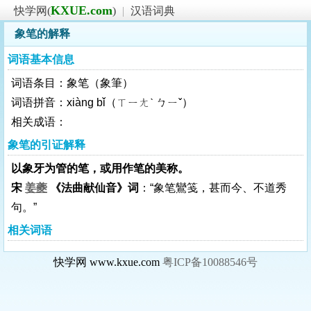
KXUE.com
快学网(
)
|
汉语词典
象笔的解释
词语基本信息
词语条目：象笔（象筆）
词语拼音：xiàng bǐ（ㄒㄧㄤˋ ㄅㄧˇ）
相关成语：
象笔的引证解释
以象牙为管的笔，或用作笔的美称。
宋
姜夔
《法曲献仙音》词
：“象笔鸞笺，甚而今、不道秀
句。”
相关词语
快学网 www.kxue.com
粤ICP备10088546号