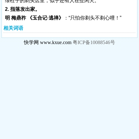
绿柱子的剃头店里，似乎还有人在扯闲天。”
2. 指落发出家。
明 梅鼎祚 《玉合记·逃禅》
：“只怕你剃头不剃心哩！”
相关词语
快学网 www.kxue.com
粤ICP备10088546号