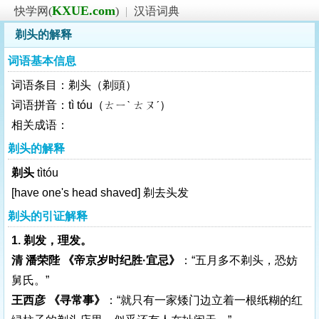
KXUE.com
快学网(
)
|
汉语词典
剃头的解释
词语基本信息
词语条目：剃头（剃頭）
词语拼音：tì tóu（ㄊㄧˋ ㄊㄡˊ）
相关成语：
剃头的解释
剃头
tìtóu
[have one's head shaved]
剃去头发
剃头的引证解释
1. 剃发，理发。
清 潘荣陛 《帝京岁时纪胜·宜忌》
：“五月多不剃头，恐妨
舅氏。”
王西彦 《寻常事》
：“就只有一家矮门边立着一根纸糊的红